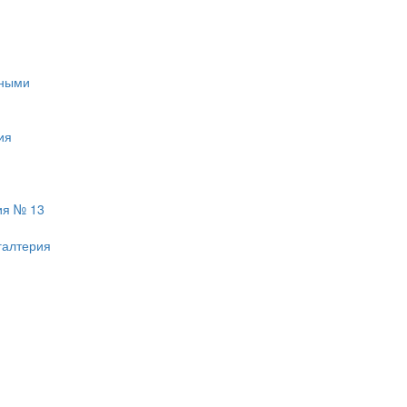
тными
ия
ия № 13
галтерия