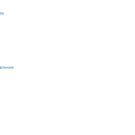
за
вление