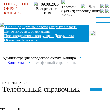
ГОРОДСКОЙ
09.08.2026,
Для
Телефон
ОКРУГ
Воскресенье,
слабовидящих
8 (49669)
КАШИРА
10:39
2-87-77
О Кашире
Органы власти
Открытая власть
Деятельность
Организации
Противодействие коррупции
Документы
Общество
Контакты
Администрация городского округа Кашира
■
Контакты
Телефонный справочник
■
07.05.2020 21:27
Телефонный справочник