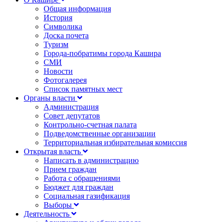
Общая информация
История
Символика
Доска почета
Туризм
Города-побратимы города Кашира
СМИ
Новости
Фотогалерея
Список памятных мест
Органы власти
Администрация
Совет депутатов
Контрольно-счетная палата
Подведомственные организации
Территориальная избирательная комиссия
Открытая власть
Написать в администрацию
Прием граждан
Работа с обращениями
Бюджет для граждан
Социальная газификация
Выборы
Деятельность