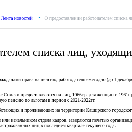
Лента новостей
О предоставлении работодателем списка л
■
ателем списка лиц, уходящ
ажданами права на пенсию, работодатель ежегодно (до 1 декабр
е Списки предоставляются на лиц, 1966г.р. для женщин и 1961г
вую пенсию по льготам в период с 2021-2022гг.
аботающих и проживающих на территории Каширского городског
или начальником отдела кадров, заверяются печатью организац
страхованных лиц в последнем квартале текущего года.