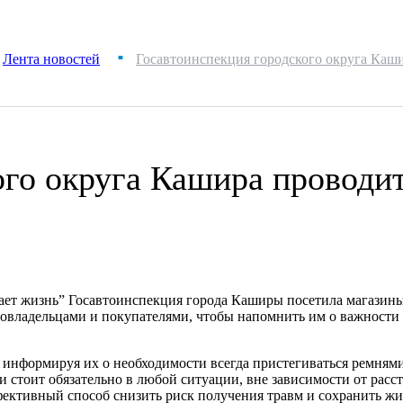
Лента новостей
Госавтоинспекция городского округа Каш
■
ого округа Кашира проводи
ает жизнь” Госавтоинспекция города Каширы посетила магазины
товладельцами и покупателями, чтобы напомнить им о важности
информируя их о необходимости всегда пристегиваться ремнями
ти стоит обязательно в любой ситуации, вне зависимости от рас
ффективный способ снизить риск получения травм и сохранить ж