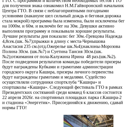
ГТО. С программой и количеством необходимых тестов ГТО
для получения знака ознакомил Н.М.Гайворонский начальник
Центра ГТО. В связи с неблагоприятными погодными
условиями (накануне шел сильный дождь и беговая дорожка
стала мокрой) программа была изменена, были исключены бег
на 1000м. и 60м. и включён бег на 30м. Девушки активно
выполняли программу и показывали хорошие результаты.
Лучшие результаты дня показали: бег 30м.-Гревцова Надежда
4,8сек.(шк. №7);прыжки в длину с места-Чернышова
Анастасия 235 см.(отд.Ожерелье шк.№4);наклоны-Морозова
Полина 30см. (шк.№7) и Суетина Таисия 30см.(шк.
№2);отжимания от пола-Калужина Ирина 48 раз.(шк.№2).
После подведения результатов команды победители призеры
будут награждены Кубками и грамотами администрации
городского округа Кашира, призеры личного первенства
будут награждены грамотами и медалями. Судейство
осуществляли сотрудники спортклуба “Кашира» и
спортшколы «Кашира». Следующий фестиваль ГТО в рамках
Президентских состязаний среди команд 6 классов состоится
22 апреля 2026г. на спортивных площадках парка г.Кашира-2
и стадиона «Энергетик». Присоединяйся к движению,
сдавай
нормы ГТО!