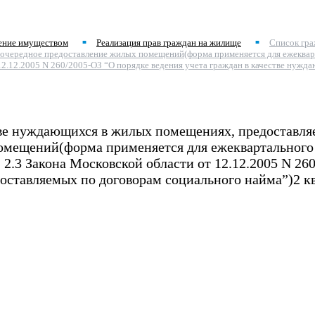
ение имуществом
Реализация прав граждан на жилище
Список гра
■
■
оочередное предоставление жилых помещений(форма применяется для ежекварт
от 12.12.2005 N 260/2005-ОЗ “О порядке ведения учета граждан в качестве н
стве нуждающихся в жилых помещениях, предоставл
помещений(форма применяется для ежеквартального
. 2.3 Закона Московской области от 12.12.2005 N 2
ставляемых по договорам социального найма”)2 кв