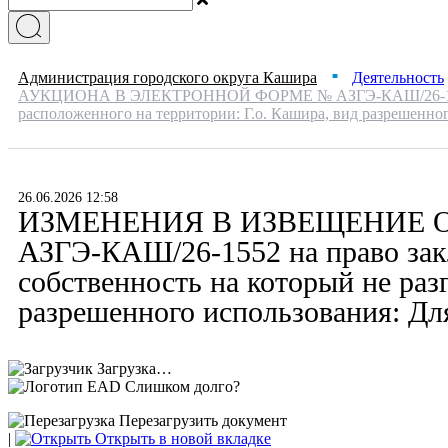
Администрация городского округа Кашира
Деятельность
■
АУКЦИОНА В ЭЛЕКТРОННОЙ ФОРМЕ № АЗГЭ-КАШ/26-1552 на пр
расположенного на территории: Г.о. Кашира, вид разрешенн
26.06.2026 12:58
ИЗМЕНЕНИЯ В ИЗВЕЩЕНИЕ 
АЗГЭ-КАШ/26-1552 на право закл
собственность на который не раз
разрешенного использования: Дл
Загрузка…
Слишком долго?
Перезагрузить документ
|
Открыть в новой вкладке