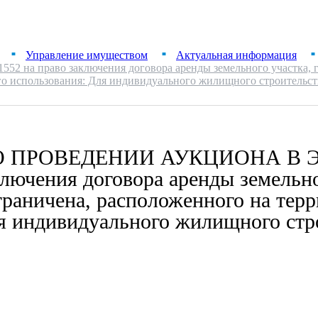
Управление имуществом
Актуальная информация
■
■
■
аво заключения договора аренды земельного участка, госуд
ого использования: Для индивидуального жилищного строительст
О ПРОВЕДЕНИИ АУКЦИОНА В 
ючения договора аренды земельног
граничена, расположенного на терр
я индивидуального жилищного стр