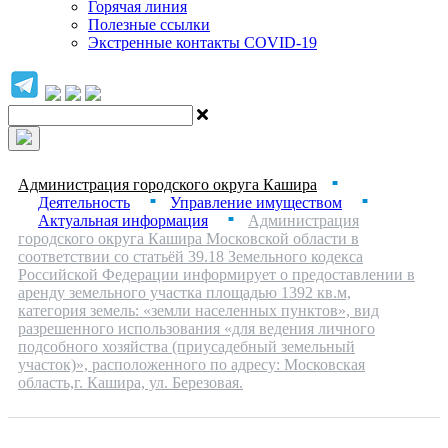
Горячая линия
Полезные ссылки
Экстренные контакты COVID-19
Администрация городского округа Кашира
■
Деятельность
Управление имуществом
■
■
Актуальная информация
Администрация
■
городского округа Кашира Московской области в
соответствии со статьёй 39.18 Земельного кодекса
Российской Федерации информирует о предоставлении в
аренду земельного участка площадью 1392 кв.м,
категория земель: «земли населенных пунктов», вид
разрешенного использования «для ведения личного
подсобного хозяйства (приусадебный земельный
участок)», расположенного по адресу: Московская
область,г. Кашира, ул. Березовая.