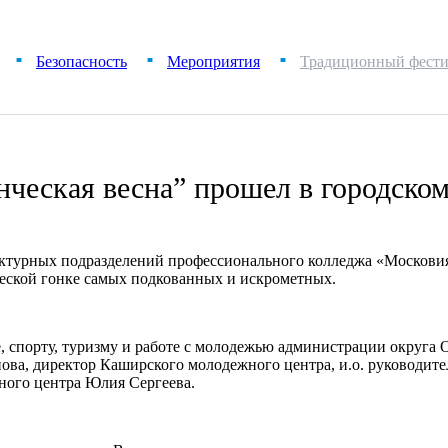
Безопасность
Мероприятия
Традиционный фестив
■
■
■
ческая весна” прошел в городско
уктурных подразделений профессионального колледжа «Московия
рческой гонке самых подкованных и искрометных.
, спорту, туризму и работе с молодежью администрации округа 
ова, директор Каширского молодежного центра, и.о. руководит
ного центра Юлия Сергеева.