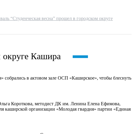
аль “Студенческая весна” прошел в городском округе
м округе Кашира
» собрались в актовом зале ОСП «Каширское», чтобы блеснуть
Ольга Короткова, методист ДК им. Ленина Елена Ефимова,
еля каширской организации «Молодая гвардия» партии «Единая