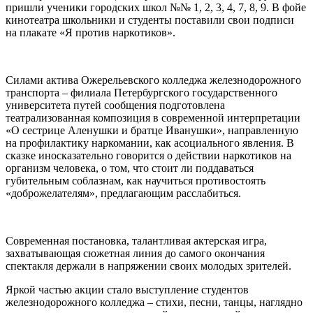
пришли ученики городских школ №№ 1, 2, 3, 4, 7, 8, 9. В фойе
кинотеатра школьники и студенты поставили свои подписи
на плакате «Я против наркотиков».
Силами актива Ожерельевского колледжа железнодорожного
транспорта – филиала Петербургского государственного
университета путей сообщения подготовлена
театрализованная композиция в современной интерпретации
«О сестрице Аленушки и братце Иванушки», направленную
на профилактику наркомании, как асоциального явления. В
сказке иносказательно говорится о действии наркотиков на
организм человека, о том, что стоит ли поддаваться
губительным соблазнам, как научиться противостоять
«доброжелателям», предлагающим расслабиться.
Современная постановка, талантливая актерская игра,
захватывающая сюжетная линия до самого окончания
спектакля держали в напряжении своих молодых зрителей.
Яркой частью акции стало выступление студентов
железнодорожного колледжа – стихи, песни, танцы, наглядно