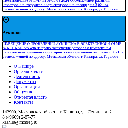
Постановление № 1747-па от 05.08.2024 О комплексном развитии
незастроенной территории ориентировочной площадью 3,021 га,
расположенной по адресу: Московская область, г. Кашира, ул. Горького
Аукцион
ИЗВЕЩЕНИЕ О ПРОВЕДЕНИИ АУКЦИОНА В ЭЛЕКТРОННОЙ ФОРМЕ
№ КРТ-КАШ/25-498 на право заключения договора о комплексном
развитии незастроенной территории ориентировочной площадью 3,021 га,
расположенной по адресу: Московская область, г. Кашира, ул. Горького
О Кашире
Органы власти
Деятельность
Документы
Организации
Общество
Открытая власть
Контакты
142900, Московская область, г. Кашира, ул. Ленина, д. 2
8 (49669) 2-87-77
kashira@mosreg.ru