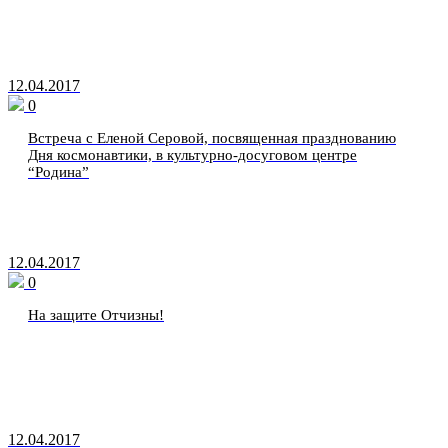
12.04.2017
0
Встреча с Еленой Серовой, посвященная празднованию
Дня космонавтики, в культурно-досуговом центре
“Родина”
12.04.2017
0
На защите Отчизны!
12.04.2017