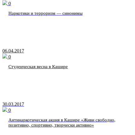
0
Наркотики и терроризм — синонимы
06.04.2017
0
Студенческая весна в Кашире
30.03.2017
0
Антинаркотическая акция в Кашире «Живи свободно,
позитивно, спортивно, творчески активно»