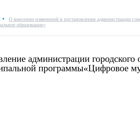
О внесении изменений в постановление администрации горо
■
льное образование»
вление администрации городского 
ипальной программы«Цифровое му