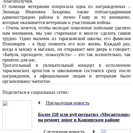
благополучия.
О помощи ветеранам попросила одна из награжденных –
Зинаида Ивановна Захарова, также поблагодарившая
администрацию района и лично Главу за то внимание,
которые оказывается ветеранам и участникам войны.
– Очень хочется, чтобы молодое поколение побольше уделяло
нам внимания, мы уже старенькие и многое сделать самим
трудно. Один мальчик из тарасковской школы, его фамилия
Пономарев – я буду помнить его всю жизнь. Каждый раз,
когда я захожу в магазин, он открывает мне дверь и говорит:
«Бабуля, проходите, пожалуйста» – это так волнительно, так
приятно для нас.
Трогательный и увлекательный концерт в исполнении
тарасковских артистов и школьников состоялся сразу после
награждения, а официальным лицам и ветеранам было
организовано чаепитие.
Поделиться в социальных сетях:
Предыдущая новость
Более 110 млн руб потратил «Мосавтодор»
на ремонт дорог в Каширском районе
Следующая новость