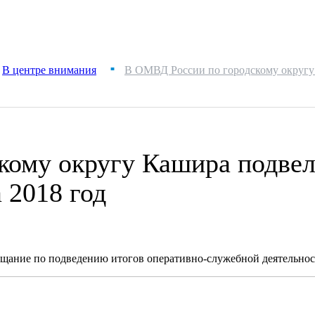
В центре внимания
В ОМВД России по городскому округу
■
ому округу Кашира подвел
 2018 год
щание по подведению итогов оперативно-служебной деятельнос