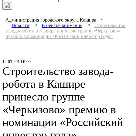
Администрация городского округа Кашира
■
Новости
В центре внимания
Строительство
■
■
завода-робота в Кашире принесло группе «Черкизово»
премию в номинации «Российский инвестор года»
12.03.2019 0:00
Строительство завода-
робота в Кашире
принесло группе
«Черкизово» премию в
номинации «Российский
инвестор года»