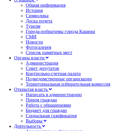
Общая информация
История
Символика
Доска почета
Туризм
Города-побратимы города Кашира
СМИ
Новости
Фотогалерея
Список памятных мест
Органы власти
Администрация
Совет депутатов
Контрольно-счетная палата
Подведомственные организации
Территориальная избирательная комиссия
Открытая власть
Написать в администрацию
Прием граждан
Работа с обращениями
Бюджет для граждан
Социальная газификация
Выборы
Деятельность