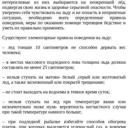
нетерпеливые из них выбираются на неокрепший лёд,
подвергая свою жизнь и здоровье серьезной опасности. Чтобы
уверенно себя чувствовать на льду и не попасть в неприятные
ситуации, необходимо знать определенные правила
поведения, меры по оказанию помощи терпящим бедствие и
уметь их правильно применять.
Существуют элементарные правила поведения на льду:
– лед тоньше 10 сантиметров не способен держать вес
человека;
– в местах массового подледного лова толщина льда должна
составлять не менее 25 сантиметров;
– нельзя ступать на матово- белый ,серый или желтоватый
лед, а также заснеженный или покрытй трещинами;
– не стоит выходить на водоемы в темное время суток;
– нельзя ступать на лед при температуре выше или
незначительно ниже нуля- вероятность несчастного случая
при такой температуре намного больше;
– при подледной рыбалке избегайте способов обогрева
платок, при которых выделяется углекислый газ, и вовремя