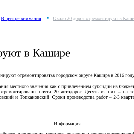
В центре внимания
Около 20 дорог отремонтируют в Каш
■
руют в Кашире
ланируют отремонтировать
в городском округе Кашира в 2016 году
ния местного значения как с привлечением субсидий из бюджета
отремонтированы почти 20 автодорог. Десять из них – на т
ровский и Топкановский.
Сроки производства работ – 2-3 кварт
Информация
общего пользования местного значения и дворовых территори