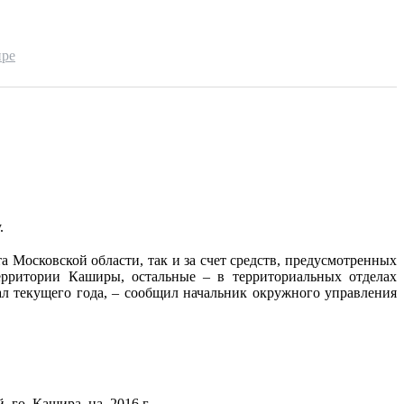
ире
.
 Московской области, так и за счет средств, предусмотренных
ерритории Каширы, остальные – в территориальных отделах
ал текущего года, – сообщил начальник окружного управления
й го Кашира на 2016 г.