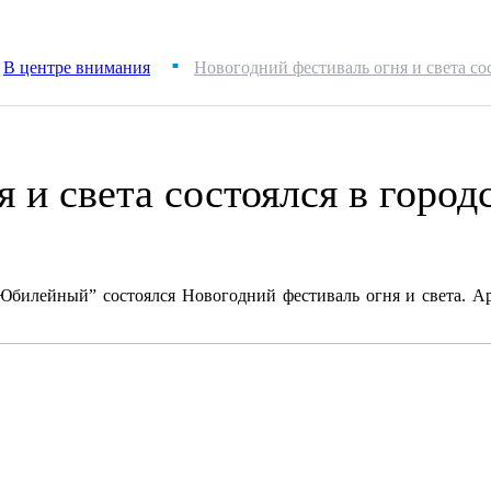
В центре внимания
Новогодний фестиваль огня и света со
■
 и света состоялся в горо
“Юбилейный” состоялся Новогодний фестиваль огня и света. Ар