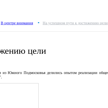
В центре внимания
На успешном пути к достижению цели
■
ижению цели
ии из Южного Подмосковья делились опытом реализации обще
”.