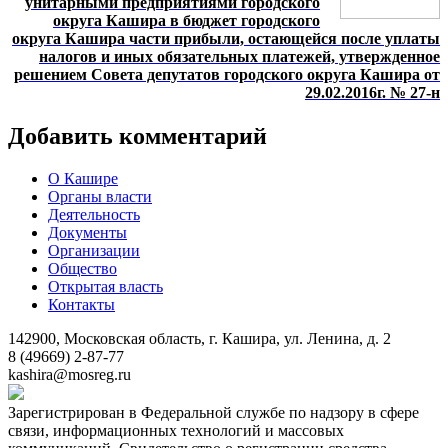
унитарными предприятиями городского
округа Кашира в бюджет городского
округа Кашира части прибыли, остающейся после уплаты
налогов и иных обязательных платежей, утвержденное
решением Совета депутатов городского округа Кашира от
29.02.2016г. № 27-н
Добавить комментарий
О Кашире
Органы власти
Деятельность
Документы
Организации
Общество
Открытая власть
Контакты
142900, Московская область, г. Кашира, ул. Ленина, д. 2
8 (49669) 2-87-77
kashira@mosreg.ru
Зарегистрирован в Федеральной службе по надзору в сфере
связи, информационных технологий и массовых