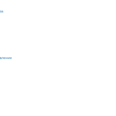
за
вление