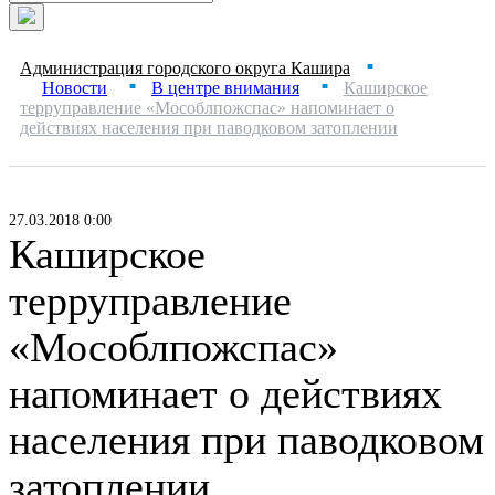
Администрация городского округа Кашира
■
Новости
В центре внимания
Каширское
■
■
терруправление «Мособлпожспас» напоминает о
действиях населения при паводковом затоплении
27.03.2018 0:00
Каширское
терруправление
«Мособлпожспас»
напоминает о действиях
населения при паводковом
затоплении