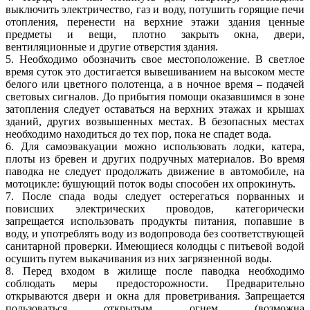
выключить электричество, газ и воду, потушить горящие печи
отопления, перенести на верхние этажи здания ценные
предметы и вещи, плотно закрыть окна, двери,
вентиляционные и другие отверстия здания.
5. Необходимо обозначить свое местоположение. В светлое
время суток это достигается вывешиванием на высоком месте
белого или цветного полотенца, а в ночное время – подачей
световых сигналов. До прибытия помощи оказавшимся в зоне
затопления следует оставаться на верхних этажах и крышах
зданий, других возвышенных местах. В безопасных местах
необходимо находиться до тех пор, пока не спадет вода.
6. Для самоэвакуации можно использовать лодки, катера,
плоты из бревен и других подручных материалов. Во время
паводка не следует продолжать движение в автомобиле, на
мотоцикле: бушующий поток воды способен их опрокинуть.
7. После спада воды следует остерегаться порванных и
повисших электрических проводов, категорически
запрещается использовать продукты питания, попавшие в
воду, и употреблять воду из водопровода без соответствующей
санитарной проверки. Имеющиеся колодцы с питьевой водой
осушить путем выкачивания из них загрязненной воды.
8. Перед входом в жилище после паводка необходимо
соблюдать меры предосторожности. Предварительно
открываются двери и окна для проветривания. Запрещается
пользоваться открытым огнем (возможна