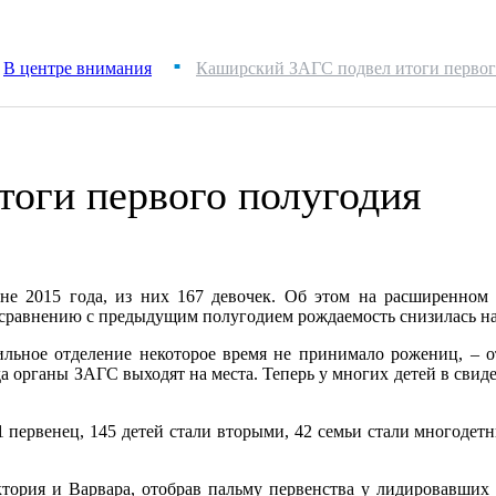
В центре внимания
Каширский ЗАГС подвел итоги первог
■
оги первого полугодия
не 2015 года, из них 167 девочек. Об этом на расширенном
сравнению с предыдущим полугодием рождаемость снизилась на
дильное отделение некоторое время не принимало рожениц, –
да органы ЗАГС выходят на места. Теперь у многих детей в свид
 первенец, 145 детей стали вторыми, 42 семьи стали многодетн
тория и Варвара, отобрав пальму первенства у лидировавши