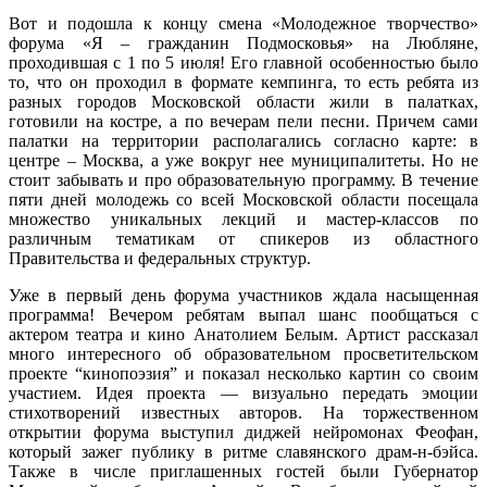
Вот и подошла к концу смена «Молодежное творчество»
форума «Я – гражданин Подмосковья» на Любляне,
проходившая с 1 по 5 июля! Его главной особенностью было
то, что он проходил в формате кемпинга, то есть ребята из
разных городов Московской области жили в палатках,
готовили на костре, а по вечерам пели песни. Причем сами
палатки на территории располагались согласно карте: в
центре – Москва, а уже вокруг нее муниципалитеты. Но не
стоит забывать и про образовательную программу. В течение
пяти дней молодежь со всей Московской области посещала
множество уникальных лекций и мастер-классов по
различным тематикам от спикеров из областного
Правительства и федеральных структур.
Уже в первый день форума участников ждала насыщенная
программа! Вечером ребятам выпал шанс пообщаться с
актером театра и кино Анатолием Белым. Артист рассказал
много интересного об образовательном просветительском
проекте “кинопоэзия” и показал несколько картин со своим
участием. Идея проекта — визуально передать эмоции
стихотворений известных авторов. На торжественном
открытии форума выступил диджей нейромонах Феофан,
который зажег публику в ритме славянского драм-н-бэйса.
Также в числе приглашенных гостей были Губернатор