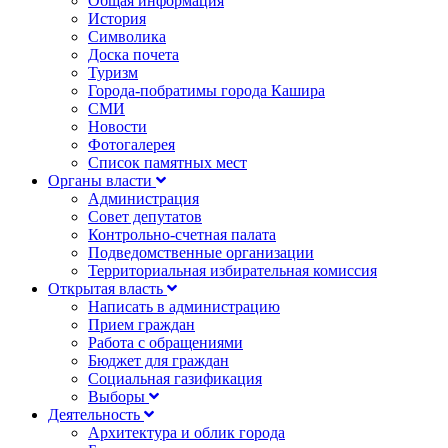
Общая информация
История
Символика
Доска почета
Туризм
Города-побратимы города Кашира
СМИ
Новости
Фотогалерея
Список памятных мест
Органы власти
Администрация
Совет депутатов
Контрольно-счетная палата
Подведомственные организации
Территориальная избирательная комиссия
Открытая власть
Написать в администрацию
Прием граждан
Работа с обращениями
Бюджет для граждан
Социальная газификация
Выборы
Деятельность
Архитектура и облик города