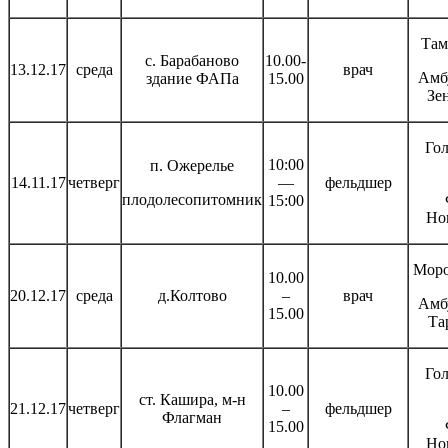
Там
с. Барабаново
10.00-
13.12.17
среда
врач
Амб
здание ФАПа
15.00
Зе
Гол
10:00
п. Ожерелье
14.11.17
четверг
—
фельдшер
плодолесопитомник
15:00
Но
Моро
10.00
20.12.17
среда
д.Колтово
–
врач
Амб
15.00
Та
Гол
10.00
ст. Кашира, м-н
21.12.17
четверг
–
фельдшер
Флагман
15.00
Но