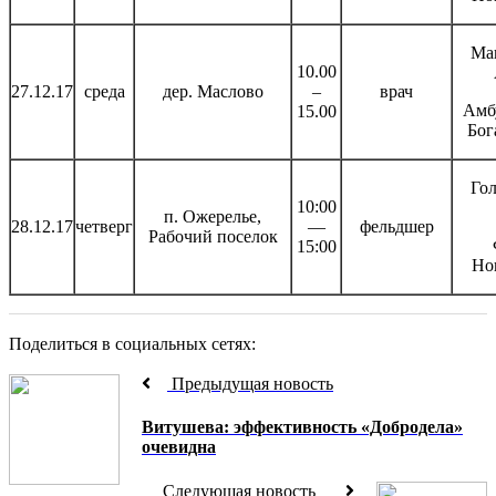
Ма
10.00
27.12.17
среда
дер. Маслово
–
врач
Амб
15.00
Бог
Гол
10:00
п. Ожерелье,
28.12.17
четверг
—
фельдшер
Рабочий поселок
15:00
Но
Поделиться в социальных сетях:
Предыдущая новость
Витушева: эффективность «Добродела»
очевидна
Следующая новость