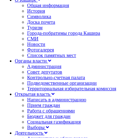
Общая информация
История
Символика
Доска почета
Туризм
Города-побратимы города Кашира
СМИ
Новости
Фотогалерея
Список памятных мест
Органы власти
Администрация
Совет депутатов
Контрольно-счетная палата
Подведомственные организации
Территориальная избирательная комиссия
Открытая власть
Написать в администрацию
Прием граждан
Работа с обращениями
Бюджет для граждан
Социальная газификация
Выборы
Деятельность