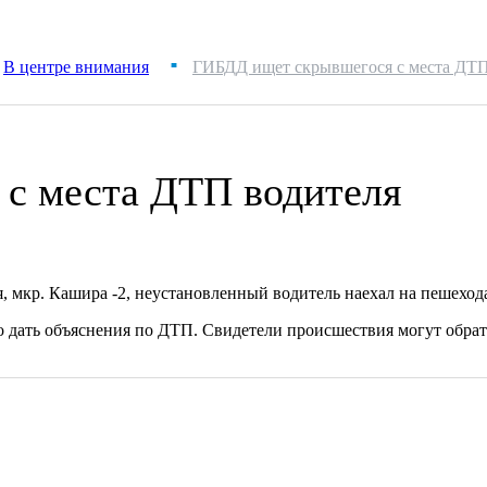
В центре внимания
ГИБДД ищет скрывшегося с места ДТП
■
с места ДТП водителя
ая, мкр. Кашира -2, неустановленный водитель наехал на пешехо
о дать объяснения по ДТП. Свидетели происшествия могут обр