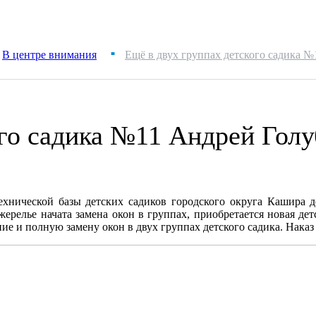
В центре внимания
Ещё в двух группах детского садика №
■
ого садика №11 Андрей Голу
ехнической базы детских садиков городского округа Кашира 
релье начата замена окон в группах, приобретается новая детс
е и полную замену окон в двух группах детского садика. Наказ 