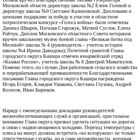
Московской области директору школы №2 Елене Голевой и
директору школы №9 Светлане Калиновской. Дипломами и
ценными подарками за победу и участие в областном
патриотическом конкурсе «Голоса войны» были отмечены
Даниил Шварев, Наталья Старожук, Матвей Суслов, Елена
Райчук. Диплом Московского областного Совета ветеранов
вручен школьному музею боевой славы «Великая битва под
Москвой» школы № 4 (руководитель – учитель истории
школы №4 Ирина Давыдова); Почетной грамотой Главы
городского округа Кашира отмечен юнармейский отряд
«Казаки России», учитель школы № 8 Дмитрий Маматкулов.
Помимо этого, по случаю Дня работников сельского хозяйства
и перерабатывающей промышленности Благодарственными
письмами Главы городского округа Кашира награждены
Игорь Егерев, Клавдия Ушакова, Светлана Глухова, Андрей
Колосов, Иван Бирюков.
Наряду с еженедельными докладами руководителей
жизнеобеспечивающих служб и организаций, пристальное
внимание Глава округа призвал уделить ситуации на дорогах
в связи с надвигающимися холодами. Переход температуры с
плюса на минус должны встретить «во всеоружии» не только
ответственные службы, но и сами автомобилисты, которым