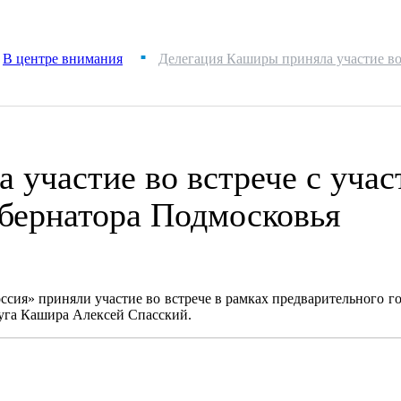
В центре внимания
Делегация Каширы приняла участие во
■
 участие во встрече с уча
убернатора Подмосковья
сия» приняли участие во встрече в рамках предварительного го
круга Кашира Алексей Спасский.