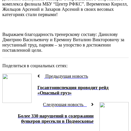
комплекса филиала МБУ “Центр РФКС”. Веремеенко Кирилл,
Жильцов Арсений и Захаров Арсений в своих весовых
категориях стали первыми!
Выражаем благодарность тренерскому составу: Данилову
Дмитрию Васильевичу и Еремину Виталию Викторовичу за
неустанный труд, парням – за упорство в достижении
поставленной цели.
Поделиться в социальных сетях:
Предыдущая новость
Госавтоинспекция проводит рейд
«Опасный груз»
Следующая новость
Более 330 нарушений в содержании
бункеров пресекли в Подмосковье