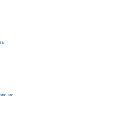
за
вление