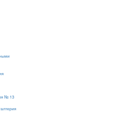
тными
ия
ия № 13
галтерия