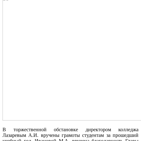
В торжественной обстановке директором колледжа
Лазаревым А.И. вручены грамоты студентам за прошедший
учебный год, Ивановой М.А. вручена благодарность Главы