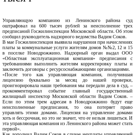
Управляющую компанию из Ленинского района суд
оштрафовал на 600 тысяч рублей за неисполнение трех
предписаний Госжилинспекции Московской области. Об этом
сообщил руководитель надзорного ведомства Вадим Соков.
В мае Госжилинспекция выявила нарушения при начислениях
платы за коммунальные услуги жителям домов №№2, 12 и 15
в поселке Новодрожжино. Надзорный орган выдал ООО
«Областная эксплуатационная компания» предписания с
требованиями выполнить жителям корректировку платы и
заключить договоры с ресурсоснабжающими организациями.
«После того как управляющая компания, получившая
лицензию буквально за месяц до нашей проверки,
проигнорировала наши требования мы передали дела в суд, –
прокомментировал событие главный государственный
жилищный инспектор Московской области Вадим Соков. –
Если по этим трем адресам в Новодрожжино будут еще
неисполненные предписания, то она потеряет право
управлять этими домами. Лицензия на управление домами
хоть и бессрочная, но это не значит, что ее нельзя лишиться. И
эта управляющая компания из Ленинского района может стать
первой».
Как дополнил Вадим Соков в случае неуплаты управляющей