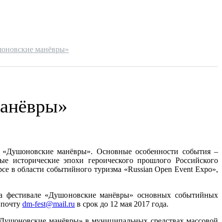
шоновские манёвры»
манёвры»
ь «Душоновские манёвры». Основные особенности события –
ые исторические эпохи героического прошлого Российского
се в области событийного туризма «Russian Open Event Expo»,
 на фестивале «Душоновские манёвры» основных событийных
 почту
dm-fest@mail.ru
в срок до 12 мая 2017 года.
«Душоновские манёвры» в муниципальных средствах массовой