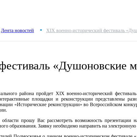
Лента новостей
XIX военно-исторический фестиваль «Ду
■
 фестиваль «Душоновские 
ального района пройдет XIX военно-исторический фестивал
интерактивные площадки и реконструкции представлены разн
минации «Исторические реконструкции» во Всероссийском конкур
ии.
 области прошу Вас рассмотреть возможность презентации
го образования. Заявку необходимо направить на электронную
ителей Подмосковья о данном военно-историческом фестивале 