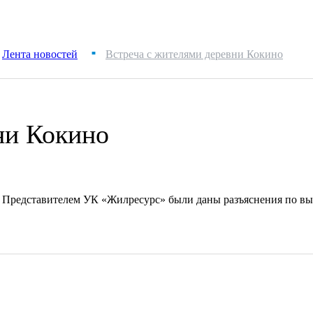
Лента новостей
Встреча с жителями деревни Кокино
■
ни Кокино
 2. Представителем УК «Жилресурс» были даны разъяснения по в