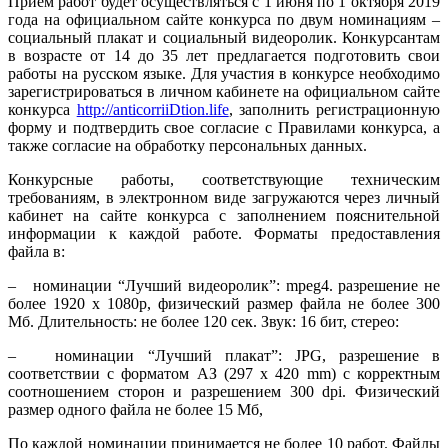
Прием работ будет осуществляться с 1 июня по 1 октября 2019
года на официальном сайте конкурса по двум номинациям –
социальный плакат и социальный видеоролик. Конкурсантам
в возрасте от 14 до 35 лет предлагается подготовить свои
работы на русском языке. Для участия в конкурсе необходимо
зарегистрироваться в личном кабинете на официальном сайте
конкурса
http://anticorriiDtion.life
, заполнить регистрационную
форму и подтвердить свое согласие с Правилами конкурса, а
также согласие на обработку персональных данных.
Конкурсные работы, соответствующие техническим
требованиям, в электронном виде загружаются через личный
кабинет на сайте конкурса с заполнением пояснительной
информации к каждой работе. Форматы предоставления
файла в:
– номинации “Лучший видеоролик”: mpeg4. разрешение не
более 1920 х 1080р, физический размер файла не более 300
Мб. Длительность: не более 120 сек. Звук: 16 бит, стерео:
– номинации “Лучший плакат”: JPG, разрешение в
соответствии с форматом АЗ (297 х 420 mm) с корректным
соотношением сторон и разрешением 300 dpi. Физический
размер одного файла не более 15 Мб,
По каждой номинации принимается не более 10 работ. Файлы