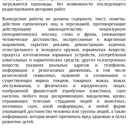
загружаются единожды, без возможности последующего
редактирования авторами работ.
Конкурсные работы не должны содержать: текст, сюжеты,
действия сценических лиц и персонажей, противоречащие
действующему законодательству; нецензурную
(ненормативную) лексику, слова и фразы, унижающие
человеческое достоинство, экспрессивные и жаргонные
выражения, скрытую рекламу, демонстрацию курения,
огнестрельного и холодного оружия, взрывчатых веществ,
процесса изготовления взрывных устройств, употребления
алкогольных и наркотических средств, других психотропных
веществ; указания реальных адресов и телефонов,
информации о религиозных движениях, в том числе
религиозной символики, названий и упоминания о
существующих марках товаров, товарных знаках, знаках
обслуживания, о физических и юридических лицах:
изображений фашистской атрибутики (свастики), сцен
насилия, любого вида дискриминации, вандализма, крови,
отражающих телесные страдания людей и животных,
интимных сцен, иной информации, в любой форме
унижающей достоинство человека или группы людей, а также
информации, которая может причинить вред здоровью и (или)
развитию детей.