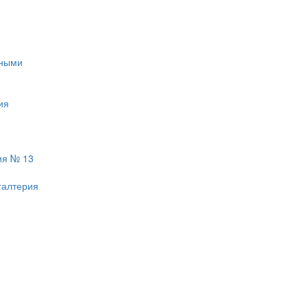
тными
ия
ия № 13
галтерия