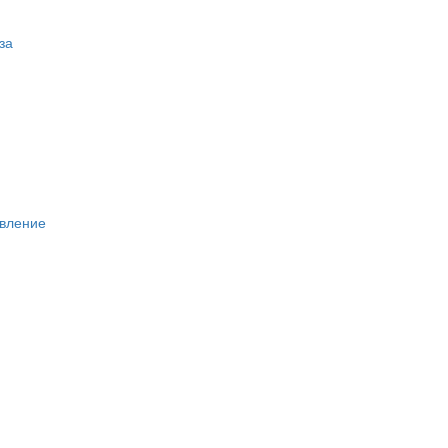
за
вление