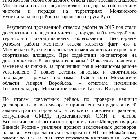
Московской области осуществляют надзор за соблюдением
чистоты и порядка на территориях Можайского
муниципального района и городского округа Руза.
– Результатом проведенной отделом работы за 2017 год стали
достижения в наведении чистоты, порядка и благоустройства
территорий муниципальных образований. Бесспорным
успехом работы местного отдела является факт, что в
Можайске и Рузе не осталось бесхозяйных детских игровых и
спортивных площадок. При содействии инспекторов на
детских качелях были демонтированы 133 жестких подвеса и
заменены на гибкие. За прошедший год в Можайском районе
установлено 9 новых детских игровых и спортивных
площадок в рамках программы Губернатора Московской
области Андрея Воробьева, – отметила начальник
Госадмтехнадзора Московской области Татьяна Витушева.
По итогам совместных рейдов по проверке наличия
договоров на вывоз мусора с привлечением представителей
администраций городских и сельских поселений районов,
сотрудников ОМВД, представителей СМИ и членов
Всероссийской общественной организации «Молодая гвардия
Единой России» увеличен процент заключенных договоров
на вывоз мусора частным сектором и СНТ по Можайскому
району до 81%. В 2016 этот показатель не превышал 36% от