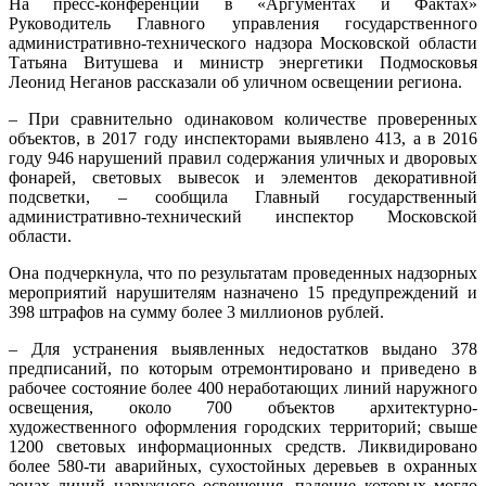
На пресс-конференции в «Аргументах и Фактах»
Руководитель Главного управления государственного
административно-технического надзора Московской области
Татьяна Витушева и министр энергетики Подмосковья
Леонид Неганов рассказали об уличном освещении региона.
– При сравнительно одинаковом количестве проверенных
объектов, в 2017 году инспекторами выявлено 413, а в 2016
году 946 нарушений правил содержания уличных и дворовых
фонарей, световых вывесок и элементов декоративной
подсветки, – сообщила Главный государственный
административно-технический инспектор Московской
области.
Она подчеркнула, что по результатам проведенных надзорных
мероприятий нарушителям назначено 15 предупреждений и
398 штрафов на сумму более 3 миллионов рублей.
– Для устранения выявленных недостатков выдано 378
предписаний, по которым отремонтировано и приведено в
рабочее состояние более 400 неработающих линий наружного
освещения, около 700 объектов архитектурно-
художественного оформления городских территорий; свыше
1200 световых информационных средств. Ликвидировано
более 580-ти аварийных, сухостойных деревьев в охранных
зонах линий наружного освещения, падение которых могло