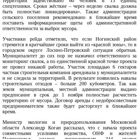
территории задействовано 60 человек и 15 единиц
спецтехники. Сроки жёсткие – через неделю свалка должна
быть полностью ликвидирована». Также администрации
сельского поселения рекомендовано в ближайшее время
поставить информационные щиты об административной
ответственности за выброс мусора.
Участники рейда отметили, что если Ногинский район
стремится в кратчайшие сроки выйти из «красной зоны», то в
городском округе Лосино-Петровский ситуация обратная.
Муниципалитет до сих пор не назначил ответственного за
мониторинг свалок, а по единственной красной точке проекта
не провел никакой работы. Участок площадью 6 гектаров
частная строительная компания арендовала у муниципалитета
и не следила за территорией. В результате появились навалы
строительных отходов – больше 200 кубометров. Так как
земля муниципальная, местной администрации выдано
предписание в срок до 1 ноября полностью расчистить
территорию от мусора. Договор аренды с недобросовестным
предпринимателем также будет расторгнут в ближайшее
время.
Министр экологии и природопользования Московской
области Александр Коган рассказал, что с начала проекта
совместными усилиями ведомства, ОНФ и жителей
Подмосковья удалось ликвидировать 344 свалки