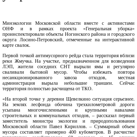
Минэкологии Московской области вместе с активистами
ОНФ и в рамках проекта «Генеральная уборка»
проинспектировали объекты Ногинского района и городского
округа Лосино-Петровский, отмеченные на интерактивной
карте свалок.
Первой точкой антимусорного рейда стала территория вблизи
реки Жмучка. На участке, предназначенном для возведения
ЛЭП, жители соседних СНТ вырыли ямы и регулярно
сваливали бытовой мусор. Чтобы избежать повтора
несанкционированного завоза отходов, местная
администрация вырыла небольшие траншеи. Сейчас
территория полностью расчищена от ТКО.
«На второй точке у деревни Щевелкино ситуация серьезнее.
На землях лесфонда обочина трехкилометровой дороги
усыпана многочисленными и крупными навалами
строительных и коммунальных отходов, – рассказал первый
заместитель министра экологии и природопользования
Московской области Павел Кириллов. – Суммарный объем
мусора составляет примерно 400 кубометров. В расчистке