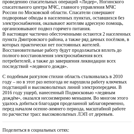
проведению спасательных операций «Лидер», Ногинского
спасательного центра МЧС, главного управления МЧС
России по Московской области. Спасатели совершают
подворовые обходы в населенных пунктах, оставшихся без
электроснабжения, оказывают жителям адресную помощь,
организовывают подвоз горячего питания.
В настоящее частично обесточенными остаются 2 населенных
пункта Дмитровского района, а также ряд дачных посёлков, в
которых практически нет постоянных жителей.
Восстановительные работу будут продолжаться вплоть до
полного восстановления электроснабжения всех
потребителей, а также до завершения ликвидации всех
последствий «ледяного дождя».
С подобным разгулом стихии область сталкивалась в 2010
году – но в этот раз непогода не нарушила работу ключевых
подстанций и высоковольтных линий электропередачи. В
2016 году ущерб, нанесенный Подмосковью «ледяным
дождём», оказался несоизмеримо меньшим. Во многом этого
удалось добиться благодаря проделанной заблаговременно,
перед началом осенне-зимнего периода, масштабной работе
по расчистке трасс высоковольтных ЛЭП от деревьев.
Поделиться в социальных сетях: