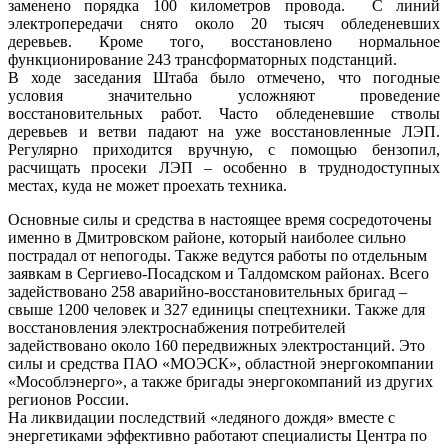
заменено порядка 100 километров провода. С линий
электропередачи снято около 20 тысяч обледеневших
деревьев. Кроме того, восстановлено нормальное
функционирование 243 трансформаторных подстанций.
В ходе заседания Штаба было отмечено, что погодные
условия значительно усложняют проведение
восстановительных работ. Часто обледеневшие стволы
деревьев и ветви падают на уже восстановленные ЛЭП.
Регулярно приходится вручную, с помощью бензопил,
расчищать просеки ЛЭП – особенно в труднодоступных
местах, куда не может проехать техника.
Основные силы и средства в настоящее время сосредоточены
именно в Дмитровском районе, который наиболее сильно
пострадал от непогоды. Также ведутся работы по отдельным
заявкам в Сергиево-Посадском и Талдомском районах. Всего
задействовано 258 аварийно-восстановительных бригад –
свыше 1200 человек и 327 единицы спецтехники. Также для
восстановления электроснабжения потребителей
задействовано около 160 передвижных электростанций. Это
силы и средства ПАО «МОЭСК», областной энергокомпании
«Мособлэнерго», а также бригады энергокомпаний из других
регионов России.
На ликвидации последствий «ледяного дождя» вместе с
энергетиками эффективно работают специалисты Центра по