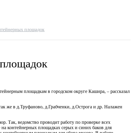
онтейнерных площадок
 площадок
нтейнерным площадкам в городском округе Кашира, – рассказал
ак же в д.Труфаново, д.Грабченки, д.Острога и др. Налажен
ор. Так, ведомство проводит работу по проверке всех
 на контейнерных площадках серых и синих баков для
к контейнерным площадкам для сбора мусора. В работе