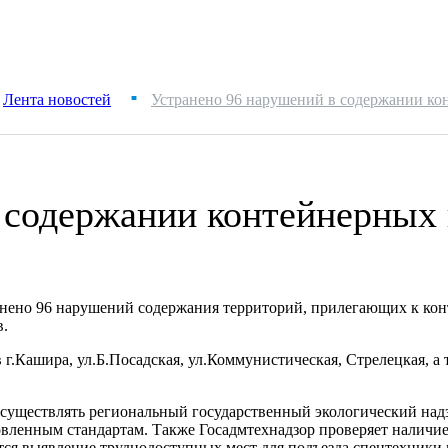
Лента новостей
Устранено 96 нарушений в содержании к
■
в содержании контейнерных
ранено 96 нарушений содержания территорий, прилегающих к ко
в.
.Кашира, ул.Б.Посадская, ул.Коммунистическая, Стрелецкая, а т
осуществлять региональный государственный экологический надз
вленным стандартам. Также Госадмтехнадзор проверяет наличие
тся выявление труднодоступных мест для подъезда спецтехники 