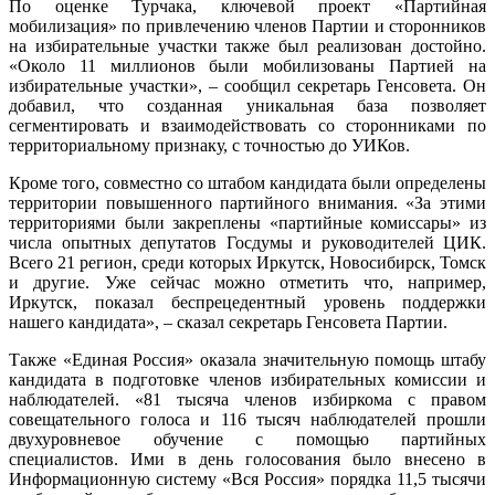
По оценке Турчака, ключевой проект «Партийная
мобилизация» по привлечению членов Партии и сторонников
на избирательные участки также был реализован достойно.
«Около 11 миллионов были мобилизованы Партией на
избирательные участки», – сообщил секретарь Генсовета. Он
добавил, что созданная уникальная база позволяет
сегментировать и взаимодействовать со сторонниками по
территориальному признаку, с точностью до УИКов.
Кроме того, совместно со штабом кандидата были определены
территории повышенного партийного внимания. «За этими
территориями были закреплены «партийные комиссары» из
числа опытных депутатов Госдумы и руководителей ЦИК.
Всего 21 регион, среди которых Иркутск, Новосибирск, Томск
и другие. Уже сейчас можно отметить что, например,
Иркутск, показал беспрецедентный уровень поддержки
нашего кандидата», – сказал секретарь Генсовета Партии.
Также «Единая Россия» оказала значительную помощь штабу
кандидата в подготовке членов избирательных комиссии и
наблюдателей. «81 тысяча членов избиркома с правом
совещательного голоса и 116 тысяч наблюдателей прошли
двухуровневое обучение с помощью партийных
специалистов. Ими в день голосования было внесено в
Информационную систему «Вся Россия» порядка 11,5 тысячи