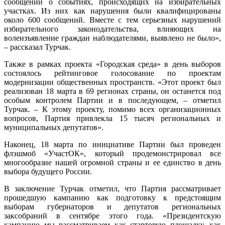
сообщений о событиях, происходящих на избирательных
участках. Из них как нарушения были квалифицированы
около 600 сообщений. Вместе с тем серьезных нарушений
избирательного законодательства, влияющих на
волеизъявление граждан наблюдателями, выявлено не было»,
– рассказал Турчак.
Также в рамках проекта «Городская среда» в день выборов
состоялось рейтинговое голосование по проектам
модернизации общественных пространств. «Этот проект был
реализован 18 марта в 69 регионах страны, он останется под
особым контролем Партии и в последующем, – отметил
Турчак. – К этому проекту, помимо всех организационных
вопросов, Партия привлекла 15 тысяч региональных и
муниципальных депутатов».
Наконец, 18 марта по инициативе Партии был проведен
флэшмоб «УчастОК», который продемонстрировал все
многообразие нашей огромной страны и ее единство в день
выбора будущего России.
В заключение Турчак отметил, что Партия рассматривает
прошедшую кампанию как подготовку к предстоящим
выборам губернаторов и депутатов региональных
заксобраний в сентябре этого года. «Президентскую
кампанию мы рассматриваем как стартовую площадку, как