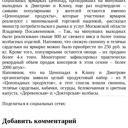
социальных ярмарках Ценопад, проходивших на минувших
выходных в Дмитрове и Клину, еще раз подтвердили –
самыми популярными у жителей остаются именно
«Ценопадные продукты», которые участники ярмарок
реализуют с минимальной торговой наценкой, -рассказал
министр потребительского рынка и услуг Московской области
Владимир Посаженников. – Так, на минувших выходных
было реализовано свыше 800 кг свежего мяса и более тонны
колбасных изделий. Напомню, что свежую свинину и телячьи
сардельки на ярмарке можно было приобрести по 250 руб. за
кг. Кроме того, популярными остаются овощи – их продано
более 4-х тонн. Мониторинг зафиксировал практически
рекордный объем продаж консервов в этом сезоне – более
2000 штук».
Напомним, что на Ценопадах в Клину и Дмитрове
организаторы заявили целый продуктовый набор – из 8
«Ценопадных продуктов», в этот список вошли свинина,
телячьи сардельки, кабачки, огурцы, белокочанная и цветная
капуста, «Деревенская» и «Докторская» колбасы.
Поделиться в социальных сетях:
Добавить комментарий