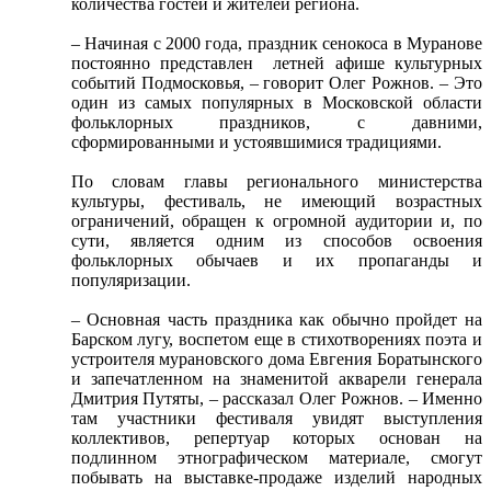
количества гостей и жителей региона.
– Начиная с 2000 года, праздник сенокоса в Муранове
постоянно представлен летней афише культурных
событий Подмосковья, – говорит Олег Рожнов. – Это
один из самых популярных в Московской области
фольклорных праздников, с давними,
сформированными и устоявшимися традициями.
По словам главы регионального министерства
культуры, фестиваль, не имеющий возрастных
ограничений, обращен к огромной аудитории и, по
сути, является одним из способов освоения
фольклорных обычаев и их пропаганды и
популяризации.
– Основная часть праздника как обычно пройдет на
Барском лугу, воспетом еще в стихотворениях поэта и
устроителя мурановского дома Евгения Боратынского
и запечатленном на знаменитой акварели генерала
Дмитрия Путяты, – рассказал Олег Рожнов. – Именно
там участники фестиваля увидят выступления
коллективов, репертуар которых основан на
подлинном этнографическом материале, смогут
побывать на выставке-продаже изделий народных